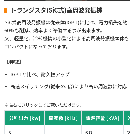
トランジスタ(SiC式)高周波発振機
SiC式高周波発振機は従来体(IGBT)に比べ、電力損失を約
60%も削減、効率よく稼働する事が出来ます。
又、軽量化、冷却機構の小型化による高周波発振機本体も
コンパクトになっております。
【特徴】
IGBTと比べ、耐久性アップ
高速スイッチング(従来の5倍)により高い周波数に対応
※左右にフリックしてご覧いただけます。
公称出力 [kw]
周波数 [kHz]
電源容量 [kVA]
冷却
5
6.8
22