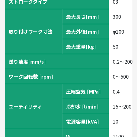
ストロークタイプ
03
0
最大長さ[mm]
300
5
取り付けワーク寸法
最大外径[mm]
φ100
最大重量[kg]
50
送り速度[mm/s]
0.2～200
ワーク回転数 [rpm]
0～500
圧縮空気 [MPa]
0.4
ユーティリティ
冷却水 [l/min]
15～200
電源容量[kVA]
10
W
1100
1