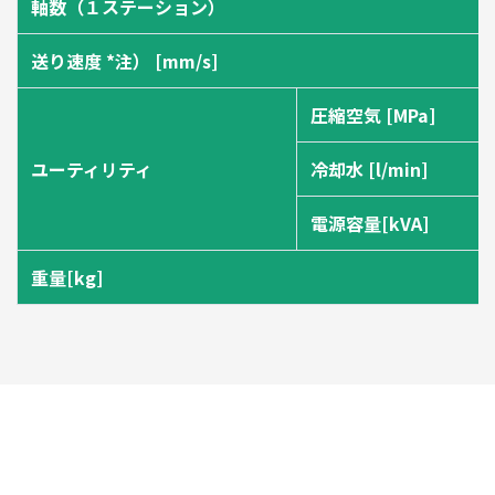
軸数（１ステーション）
送り速度 *注） [mm/s]
圧縮空気 [MPa]
ユーティリティ
冷却水 [l/min]
電源容量[kVA]
重量[kg]