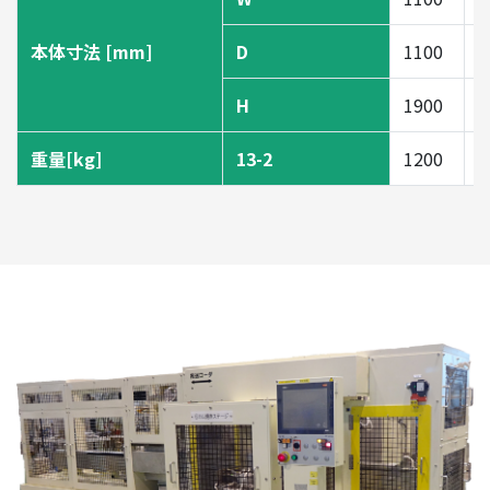
本体寸法 [mm]
D
1100
1
H
1900
2
重量[kg]
13-2
1200
1