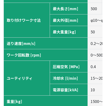
最大長さ[mm]
500
取り付けワーク寸法
最大外径[mm]
φ10〜φ1
最大重量[kg]
50
送り速度[mm/s]
0.2～200
ワーク回転数 [rpm]
0～500
圧縮空気 [MPa]
0.4
ユーティリティ
冷却水 [l/min]
15～200
電源容量[kVA]
10
重量[kg]
1500〜6