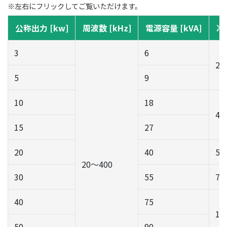
※左右にフリックしてご覧いただけます。
公称出力 [kw]
周波数 [kHz]
電源容量 [kVA]
冷却
3
6
20
5
9
10
18
45
15
27
20
40
55
20〜400
30
55
75
40
75
10
50
90