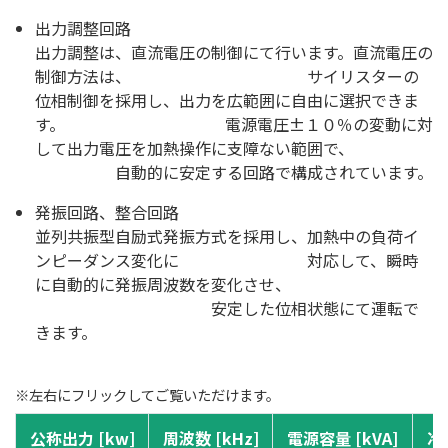
出力調整回路
出力調整は、直流電圧の制御にて行います。直流電圧の
制御方法は、 サイリスターの
位相制御を採用し、出力を広範囲に自由に選択できま
す。 電源電圧±１０％の変動に対
して出力電圧を加熱操作に支障ない範囲で、
自動的に安定する回路で構成されています。
発振回路、整合回路
並列共振型自励式発振方式を採用し、加熱中の負荷イ
ンピーダンス変化に 対応して、瞬時
に自動的に発振周波数を変化させ、
安定した位相状態にて運転で
きます。
※左右にフリックしてご覧いただけます。
公称出力 [kw]
周波数 [kHz]
電源容量 [kVA]
冷却